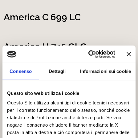
America C 699 LC
America H 745 GLG
Consenso
Dettagli
Informazioni sui cookie
America H 745 GLC
Questo sito web utilizza i cookie
Questo Sito utilizza alcuni tipi di cookie tecnici necessari
America P 745 GLC
per il corretto funzionamento dello stesso, nonché cookie
statistici e di Profilazione anche di terze parti. Se vuoi
negare il consenso chiudere il banner mediante la X
posta in alto a destra e ciò comporterà il permanere delle
Europa New Deal P 699 GLM