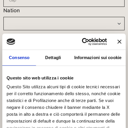
Nation
Information on the Processing of Personal Data
pursuant to art. 13 of EU Regulation no.
679/2016
Consenso
Dettagli
Informazioni sui cookie
In compliance with the provisions of art. 13 of EU Regulation
2016/679 on the protection of natural persons with regard to the
Processing of Personal Data, as well as the free circulation of
Questo sito web utilizza i cookie
such data, the company of the TRIGANO SERVIZI group, for the
ARCA brand, in its capacity as Data Controller of personal data,
Questo Sito utilizza alcuni tipi di cookie tecnici necessari
informs you that the data provided by you will be processed in
per il corretto funzionamento dello stesso, nonché cookie
accordance with the methods and for the purposes indicated
here.
statistici e di Profilazione anche di terze parti. Se vuoi
negare il consenso chiudere il banner mediante la X
Consent
posta in alto a destra e ciò comporterà il permanere delle
I agree to the processing of my data and declare that I have
read the Privacy Policy.
Click here to view the privacy policy
impostazioni di default e dunque la continuazione della
navigazione in assenza di cookie o altri strumenti di