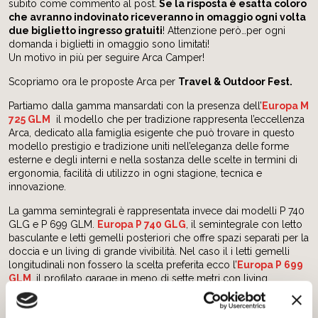
subito come commento al post.
Se la risposta è esatta coloro
che avranno indovinato riceveranno in omaggio ogni volta
due biglietto ingresso gratuiti
! Attenzione però…per ogni
domanda i biglietti in omaggio sono limitati!
Un motivo in più per seguire Arca Camper!
Scopriamo ora le proposte Arca per
Travel & Outdoor Fest.
Partiamo dalla gamma mansardati con la presenza dell’
Europa M
725 GLM
il modello che per tradizione rappresenta l’eccellenza
Arca, dedicato alla famiglia esigente che può trovare in questo
modello prestigio e tradizione uniti nell’eleganza delle forme
esterne e degli interni e nella sostanza delle scelte in termini di
ergonomia, facilità di utilizzo in ogni stagione, tecnica e
innovazione.
La gamma semintegrali è rappresentata invece dai modelli P 740
GLG e P 699 GLM.
Europa P 740 GLG
, il semintegrale con letto
basculante e letti gemelli posteriori che offre spazi separati per la
doccia e un living di grande vivibilità. Nel caso il i letti gemelli
longitudinali non fossero la scelta preferita ecco l’
Europa P 699
GLM
, il profilato garage in meno di sette metri con living
anteriore con semidinette a L, tavolo a libro traslabile, letto
matrimoniale basculante a movimentazione elettrica. Spazio e