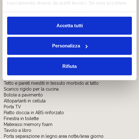
Meccanica Fiat Euro 6, 140 cv
tracciamento diversi da quelli tecnici. Se vuoi accettare
Climatizzatore manuale
tutti i cookie clicca su acconsento tutti, se invece vuoi
Airbag guidatore e passeggero
autonomamente selezionare i cookie da accettare clicca
Cruise Control
su acconsento selezionati. Se vuoi saperne di più clicca
Accetta tutti
ESC e Traction + con Hill Descent
Ruote da 16’’
qui. Cliccando sul tasto "Acconsento" permetti l'utilizzo
Paraurti verniciato bianco
dei cookie.
Calandra anteriore e fari neri
Personalizza
Antenna DAB
Comandi al volante
Interni:
Rifiuta
Riscaldamento Truma Combi 6KW
Con CP Plus e Duo Control
Tetto e pareti rivestiti in tessuto morbido al tatto
Scarico rigido per la cucina
Botole a pavimento
Altoparlanti in cellula
Porta TV
Piatto doccia in ABS rinforzato
Finestra in toilette
Materassi memory foam
Tavolo a libro
Porta separazione in legno area notte/area giorno