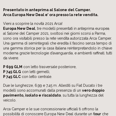
Presentato in anteprima al Salone del Camper.
Arca Europa New Deal e’ ora presso la rete vendita.
Vieni a scoprire la novità 2021 Arca!
Europa New Deal
, tre modelli presentati in anteprima europea
al Salone del Camper 2021, svoltosi nei giorni scorsi a Parma,
sono ora visitabili presso la rete vendita autorizzata Arca Camper.
Una gamma di semintegrali che eredita il fascino senza tempo di
una gamma storica per la casa italiana reinterpretandolo in chiave
moderna grazie tecnologie d’avanguardia, e ambienti raffinati, tutti
da vivere.
P 699 GLM
con letto trasversale posteriore,
P 745 GLG
con letti gemelli,
P 745 GLC
con letto centrale.
Due le lunghezze, 6,99 e 7,45 m. Allestiti su Fiat Ducato i tre
modelli sono accomunati dalla presenza di un
vero doppio
pavimento, isolato e riscaldato
, su tutta la lunghezza del
veicolo.
Arca Camper e le sue concessionarie ufficiali ti offrono la
possibilità di conoscere Europa New Deal durante un
tour
che