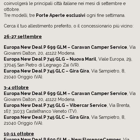
coinvolgerà le principali città italiane nei mesi di settembre e
ottobre.
Tre modelli, tre
Porte Aperte esclusivi
ogni fine settimana.
Cerca il tuo allestimento preferito, o il concessionario più vicino:
26-27 settembre
Europa New Deal P 699 GLM – Caravan Camper Service
, Via
Giovanni Dalton, 20, 41122 Modena.
Europa New Deal P 745 GLG – Nuova Maril
, Viale Europa, 29,
37045 San Pietro di Legnago Zai (VR).
Europa New Deal P 745 GLC – Gira Gira
, Via Sampietro, 8,
21040 Origgio (VA).
3-4 ottobre
Europa New Deal P 699 GLM – Caravan Camper Service
, Via
Giovanni Dalton, 20, 41122 Modena.
Europa New Deal P 745 GLG – Vibercar Service
, Via Brenta,
167, 31033 Castelfranco Veneto (TV).
Europa New Deal P 745 GLC – Gira Gira
, Via Sampietro, 8,
21040 Origgio (VA).
10-11 ottobre
Europa New Deal P 699 GLM – New FlorenceCamper
, Via