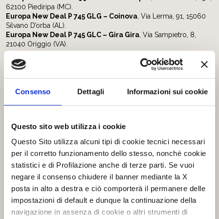
62100 Piediripa (MC).
Europa New Deal P 745 GLG – Coinova
, Via Lerma, 91, 15060
Silvano D’orba (AL).
Europa New Deal P 745 GLC – Gira Gira
, Via Sampietro, 8,
21040 Origgio (VA).
Europa New Deal
: forte personalità, ricchi contenuti tecnici,
funzionali ed estetici.
Tecniche costruttive di ultima generazione, soluzioni
ergonomiche e una moltitudine di idee intelligenti renderanno la
Consenso
Dettagli
Informazioni sui cookie
vacanza a bordo di Europa New Deal semplicemente
indimenticabile:
doppio pavimento,
Questo sito web utilizza i cookie
esterni in alluminio metallizzato,
Questo Sito utilizza alcuni tipi di cookie tecnici necessari
la migliore coibentazione,
rivestimento pareti interne in soft touch,
per il corretto funzionamento dello stesso, nonché cookie
comfort del sonno con materassi memory foam,
statistici e di Profilazione anche di terze parti. Se vuoi
le migliori dotazioni in fatto di stile, prestazioni e sicurezza.
negare il consenso chiudere il banner mediante la X
Europa New Deal si merita il meglio. Le migliori dotazioni per un
posta in alto a destra e ciò comporterà il permanere delle
prodotto di valore e completo.
impostazioni di default e dunque la continuazione della
navigazione in assenza di cookie o altri strumenti di
Per lo chassis: