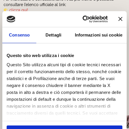
consultare l’elenco ufficiale al link:
clicca qui!
Contattando direttamente il punto vendita si potranno conoscere
nel dettaglio modalità di partecipazione, iniziative attive e offerte
previste durante i Camper + Caravan Days 2026.
Consenso
Dettagli
Informazioni sui cookie
Arca sostiene con entusiasmo questa iniziativa, convinta
del valore del contatto diretto tra aziende, rete vendita e
utenti: un’occasione preziosa per condividere
Questo sito web utilizza i cookie
competenze, esperienze e una passione comune per la
libertà di viaggiare.
Questo Sito utilizza alcuni tipi di cookie tecnici necessari
per il corretto funzionamento dello stesso, nonché cookie
statistici e di Profilazione anche di terze parti. Se vuoi
negare il consenso chiudere il banner mediante la X
Condividi la news sui social
posta in alto a destra e ciò comporterà il permanere delle
impostazioni di default e dunque la continuazione della
navigazione in assenza di cookie o altri strumenti di
tracciamento diversi da quelli tecnici. Se vuoi accettare
tutti i cookie clicca su acconsento tutti, se invece vuoi
autonomamente selezionare i cookie da accettare clicca