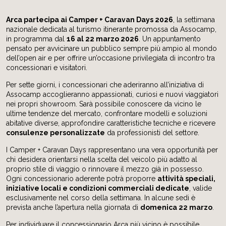
Arca partecipa ai Camper + Caravan Days 2026
, la settimana
nazionale dedicata al turismo itinerante promossa da Assocamp,
in programma dal
16 al 22 marzo 2026
. Un appuntamento
pensato per avvicinare un pubblico sempre più ampio al mondo
dell’open air e per offrire un’occasione privilegiata di incontro tra
concessionari e visitatori.
Per sette giorni, i concessionari che aderiranno all’iniziativa di
Assocamp accoglieranno appassionati, curiosi e nuovi viaggiatori
nei propri showroom. Sarà possibile conoscere da vicino le
ultime tendenze del mercato, confrontare modelli e soluzioni
abitative diverse, approfondire caratteristiche tecniche e ricevere
consulenze personalizzate
da professionisti del settore.
I Camper + Caravan Days rappresentano una vera opportunità per
chi desidera orientarsi nella scelta del veicolo più adatto al
proprio stile di viaggio o rinnovare il mezzo già in possesso.
Ogni concessionario aderente potrà proporre
attività speciali,
iniziative locali e condizioni commerciali dedicate
, valide
esclusivamente nel corso della settimana. In alcune sedi è
prevista anche l’apertura nella giornata di
domenica 22 marzo
.
Per individuare il concessionario Arca più vicino è possibile