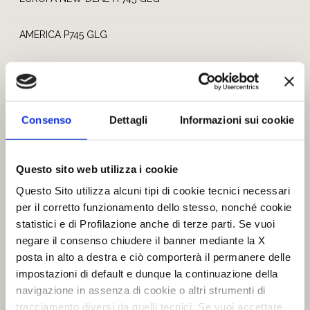
AMERICA P745 GLG
AMERICA H 745 GLG
AMERICA P745 GLC
Consenso
Dettagli
Informazioni sui cookie
AMERICA H 745 GLC
Questo sito web utilizza i cookie
Questo Sito utilizza alcuni tipi di cookie tecnici necessari
per il corretto funzionamento dello stesso, nonché cookie
AMERICA, una gamma tutto incluso
statistici e di Profilazione anche di terze parti. Se vuoi
Una gamma di 2 modelli 2 modelli motorhome con dotazioni
negare il consenso chiudere il banner mediante la X
incluse nel prezzo per un valore di 16.100€. Sogna in grande!
posta in alto a destra e ciò comporterà il permanere delle
impostazioni di default e dunque la continuazione della
navigazione in assenza di cookie o altri strumenti di
tracciamento diversi da quelli tecnici. Se vuoi accettare